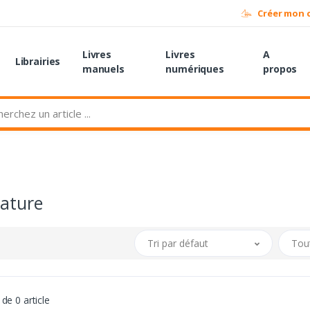
Créer mon 
Livres
Livres
A
Librairies
manuels
numériques
propos
e
rature
Tri par défaut
Tout
de 0 article