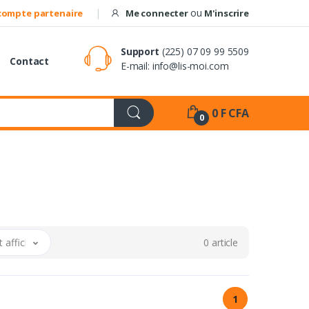
ou
compte partenaire
Me connecter
M'inscrire
Support
(225) 07 09 99 5509
Contact
E-mail:
info@lis-moi.com
0 F CFA
0
 afficher
0 article
1